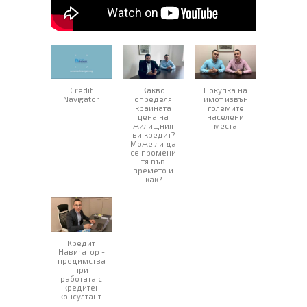
Credit
Какво
Покупка на
Navigator
определя
имот извън
крайната
големите
цена на
населени
жилищния
места
ви кредит?
Може ли да
се промени
тя във
времето и
как?
Кредит
Навигатор -
предимства
при
работата с
кредитен
консултант.