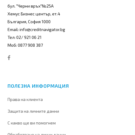
бул. "Черни връх"№25А
Хемус Бизнес център, ет.4
България, София 1000
Email: info@creditnavigator.bg
Тел: 02/ 921 06 21
Моб: 0877 908 387
ПОЛЕЗНА ИНФОРМАЦИЯ
Права на клиента
Защита на личните данни
С какво ще ви помогнем
Обработване на лични данни