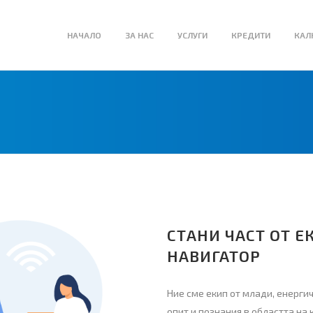
НАЧАЛО
ЗА НАС
УСЛУГИ
КРЕДИТИ
КАЛ
СТАНИ ЧАСТ ОТ Е
НАВИГАТОР
Ние сме екип от млади, енерги
опит и познания в областта н