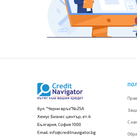
ПО
Прав
бул. "Черни връх"№25А
Защи
Хемус Бизнес център, ет.4
С ка
България, София 1000
Email: info@creditnavigator.bg
Обра