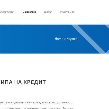
КУЛАТОРИ
КАРИЕРИ
БЛОГ
КОНТАКТИ
Home
>
Кариери
КИПА НА КРЕДИТ
чни и комуникативни кредитни консултанти, с
а кредитирането и недвижимите имоти. Имаме