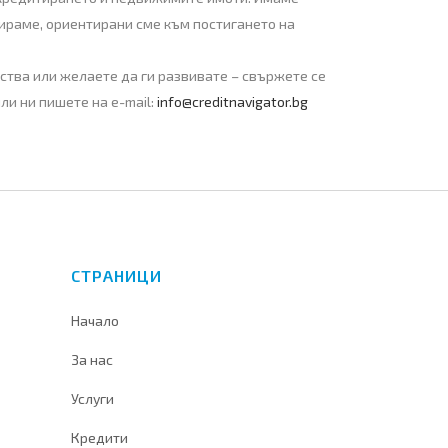
зираме, ориентирани сме към постигането на
ства или желаете да ги развивате – свържете се
ли ни пишете на e-mail:
info@creditnavigator.bg
СТРАНИЦИ
Начало
За нас
Услуги
Кредити