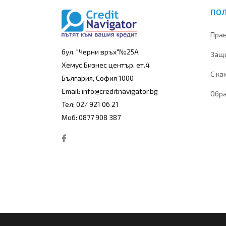
ПО
Прав
бул. "Черни връх"№25А
Защи
Хемус Бизнес център, ет.4
С ка
България, София 1000
Email: info@creditnavigator.bg
Обра
Тел: 02/ 921 06 21
Моб: 0877 908 387