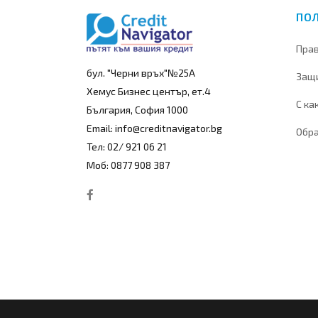
ПО
Прав
бул. "Черни връх"№25А
Защи
Хемус Бизнес център, ет.4
С ка
България, София 1000
Email: info@creditnavigator.bg
Обра
Тел: 02/ 921 06 21
Моб: 0877 908 387