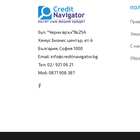
ПО
Прав
бул. "Черни връх"№25А
Защи
Хемус Бизнес център, ет.4
С ка
България, София 1000
Email: info@creditnavigator.bg
Обра
Тел: 02/ 921 06 21
Моб: 0877 908 387