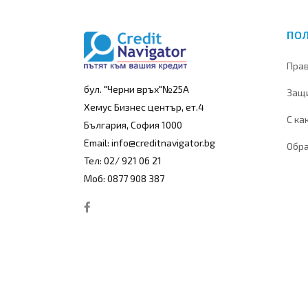
ПО
Прав
бул. "Черни връх"№25А
Защи
Хемус Бизнес център, ет.4
С ка
България, София 1000
Email: info@creditnavigator.bg
Обра
Тел: 02/ 921 06 21
Моб: 0877 908 387