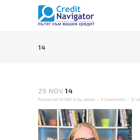
14
29 NOV
14
Posted at 14:48h
in
by
admin
0 Comments
0
Li