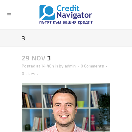
3
29 NOV
3
Posted at 14:48h
in
by
admin
0 Comments
0
Likes