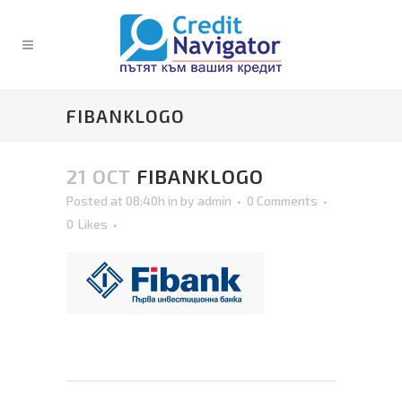
FIBANKLOGO
21 OCT
FIBANKLOGO
Posted at 08:40h
in
by
admin
0 Comments
0
Likes