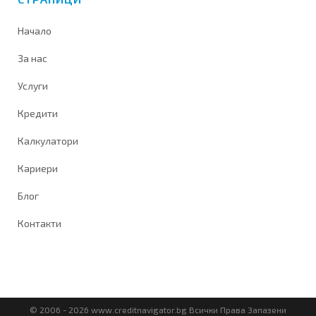
Начало
За нас
Услуги
Кредити
Калкулатори
Кариери
Блог
Контакти
© 2006 - 2026 www.creditnavigator.bg Всички Права Запазени